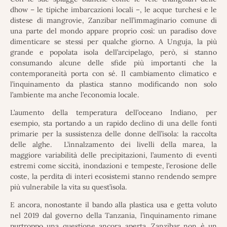
dhow – le tipiche imbarcazioni locali –, le acque turchesi e le
distese di mangrovie, Zanzibar nell’immaginario comune di
una parte del mondo appare proprio così: un paradiso dove
dimenticare se stessi per qualche giorno. A Unguja, la più
grande e popolata isola dell’arcipelago, però, si stanno
consumando alcune delle sfide più importanti che la
contemporaneità porta con sé. Il cambiamento climatico e
l’inquinamento da plastica stanno modificando non solo
l’ambiente ma anche l’economia locale.
L’aumento della temperatura dell’oceano Indiano, per
esempio, sta portando a un rapido declino di una delle fonti
primarie per la sussistenza delle donne dell’isola: la raccolta
delle alghe. L’innalzamento dei livelli della marea, la
maggiore variabilità delle precipitazioni, l’aumento di eventi
estremi come siccità, inondazioni e tempeste, l’erosione delle
coste, la perdita di interi ecosistemi stanno rendendo sempre
più vulnerabile la vita su quest’isola.
E ancora, nonostante il bando alla plastica usa e getta voluto
nel 2019 dal governo della Tanzania, l’inquinamento rimane
purtroppo una questione ancora aperta. Zanzibar non è un