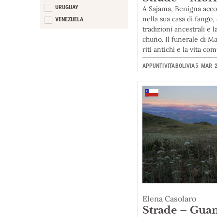
URUGUAY
A Sajama, Benigna accog
nella sua casa di fango
VENEZUELA
tradizioni ancestrali e 
chuño. Il funerale di M
riti antichi e la vita co
APPUNTI
VITA
BOLIVIA
5 MAR 2
Elena Casolaro
Strade – Guan