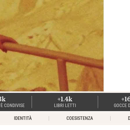
3k
+1.4k
+1
FÈ CONDIVISE
LIBRI LETTI
GOCCE D
IDENTITÀ
COESISTENZA