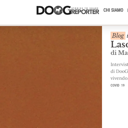
CHI SIAMO
Blog
Lasc
di Ma
Intervis
di DooG
vivendo
COVID 19