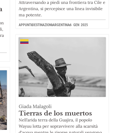
Attraversando a piedi una frontiera tra Cile e
a
Argentina, si percepisce una linea invisibile
ma potente.
on
APPUNTI
DESTINAZIONI
ARGENTINA
6 GEN 2025
i,
ra
Giada Malagoli
Tierras de los muertos
Nell’arida terra della Guajira, il popolo
Wayuu lotta per sopravvivere alla scarsità
d'acqua mentre le risorse naturali vengono