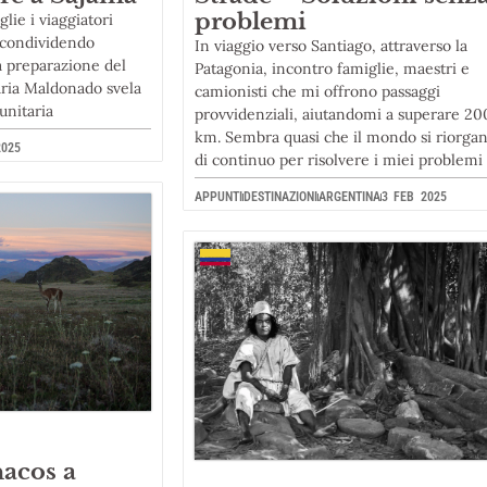
problemi
lie i viaggiatori
, condividendo
In viaggio verso Santiago, attraverso la
la preparazione del
Patagonia, incontro famiglie, maestri e
aria Maldonado svela
camionisti che mi offrono passaggi
munitaria
provvidenziali, aiutandomi a superare 2
km. Sembra quasi che il mondo si riorgan
025
di continuo per risolvere i miei problemi
APPUNTI
DESTINAZIONI
ARGENTINA
3 FEB 2025
acos a