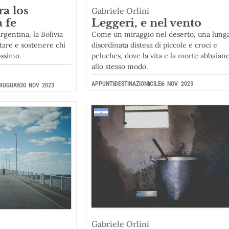
ra los
Gabriele Orlini
 fe
Leggeri, e nel vento
Argentina, la Bolivia
Come un miraggio nel deserto, una lung
tare e sostenere chi
disordinata distesa di piccole e croci e
ossimo.
peluches, dove la vita e la morte abbaian
allo stesso modo.
APPUNTI
DESTINAZIONI
CILE
6 NOV 2023
RUGUAY
30 NOV 2023
Gabriele Orlini