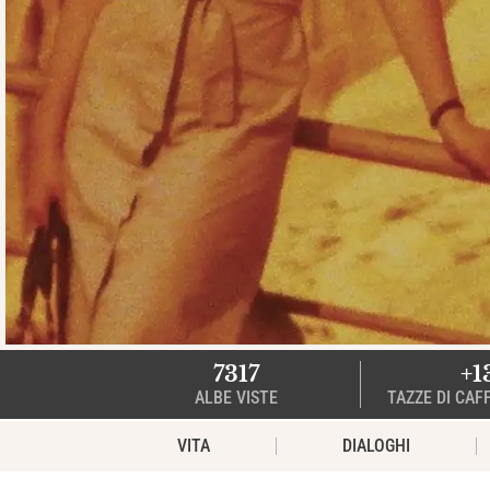
7317
+1
ALBE VISTE
TAZZE DI CAF
VITA
DIALOGHI