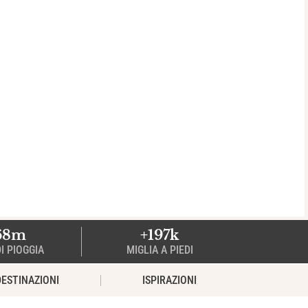
68m
+197k
I PIOGGIA
MIGLIA A PIEDI
DESTINAZIONI
ISPIRAZIONI