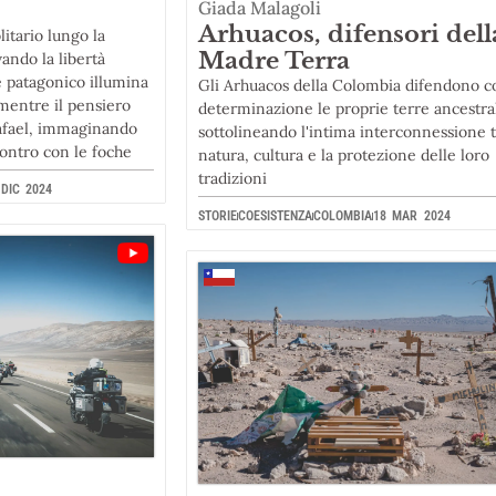
Giada Malagoli
Arhuacos, difensori dell
itario lungo la
Madre Terra
vando la libertà
le patagonico illumina
Gli Arhuacos della Colombia difendono c
mentre il pensiero
determinazione le proprie terre ancestral
Rafael, immaginando
sottolineando l'intima interconnessione t
contro con le foche
natura, cultura e la protezione delle loro
tradizioni
 DIC 2024
STORIE
COESISTENZA
COLOMBIA
18 MAR 2024