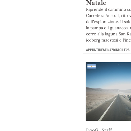
Natale
Riprende il cammino sol
Carretera Austral, ritro
dell'esplorazione. Il so
la pampa e i guanacos, 
corre alla laguna San 
iceberg maestosi e l'in
APPUNTI
DESTINAZIONI
CILE
28
DooG | Staff