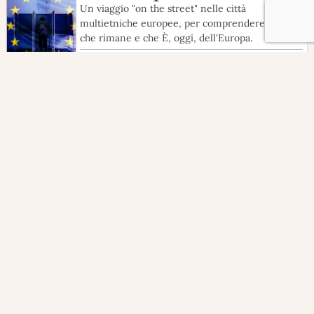
Un viaggio "on the street" nelle città
multietniche europee, per comprendere quel
che rimane e che È, oggi, dell'Europa.
PROGETTI
VITA
FRANCIA
,
GERMANIA
,
PORTOGALLO
,
SPAGNA
4 MAG 2023
Live | 22 minuti con…
22 Minuti con… è una serie di chiacchierate live
dove i nostri autori si alterneranno nel
raccontare alcune delle loro storie presenti su
DooG Reporter.
PROGETTI
ISPIRAZIONI
MONDO
9 FEB 2022
Taka Taka
Il cambiamento climatico e l’inquinamento da
plastica stanno modificando non solo l’ambiente
ma anche l’economia di Zanzibar, la perla della
Tanzania.
PROGETTI
COESISTENZA
TANZANIA
5 OTT 2021