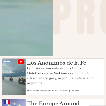
PR
Los Anonimos de la Fe
La missione umanitaria della Onlus
MotoForPeace in Sud America nel 2023,
attraverso Uruguay, Argentina, Bolivia, Cile,
Argentina.
PROGETTI
ISPIRAZIONI
ARGENTINA
,
BOLIVIA
,
CILE
,
URUGUAY
9 AGO 2023
The Europe Around