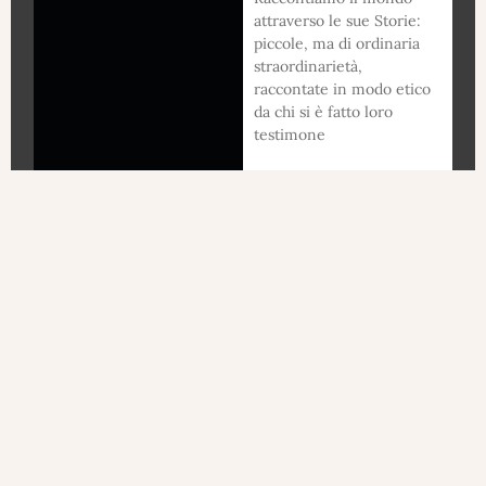
attraverso le sue Storie:
piccole, ma di ordinaria
straordinarietà,
raccontate in modo etico
da chi si è fatto loro
testimone