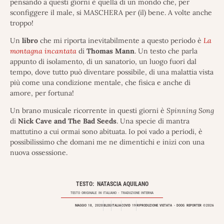
pensando a questi giorni è quella di un mondo che, per
sconfiggere il male, si MASCHERA per (il) bene. A volte anche
troppo!
Un
libro
che mi riporta inevitabilmente a questo periodo è
La
montagna incantata
di
Thomas
Mann
. Un testo che parla
appunto di isolamento, di un sanatorio, un luogo fuori dal
tempo, dove tutto può diventare possibile, di una malattia vista
più come una condizione mentale, che fisica e anche di
amore, per fortuna!
Un brano musicale ricorrente in questi giorni è
Spinning Song
di
Nick
Cave
and The Bad Seeds
. Una specie di mantra
mattutino a cui ormai sono abituata. Io poi vado a periodi, è
possibilissimo che domani me ne dimentichi e inizi con una
nuova ossessione.
TESTO: NATASCIA AQUILANO
TESTO ORIGINALE IN
ITALIANO
- TRADUZIONE INTERNA
MAGGIO 18, 2020
BLOG
ITALIA
COVID 19
RIPRODUZIONE VIETATA - DOOG REPORTER ©2026