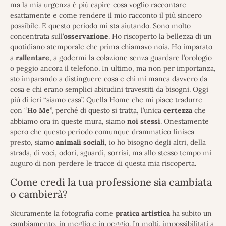
ma la mia urgenza è più capire cosa voglio raccontare
esattamente e come rendere il mio racconto il più sincero
possibile. E questo periodo mi sta aiutando. Sono molto
concentrata sull’
osservazione
. Ho riscoperto la bellezza di un
quotidiano atemporale che prima chiamavo noia. Ho imparato
a
rallentare
, a godermi la colazione senza guardare l’orologio
o peggio ancora il telefono. In ultimo, ma non per importanza,
sto imparando a distinguere cosa e chi mi manca davvero da
cosa e chi erano semplici abitudini travestiti da bisogni. Oggi
più di ieri “siamo casa”. Quella Home che mi piace tradurre
con “
Ho Me
”, perché di questo si tratta, l’unica
certezza
che
abbiamo ora in queste mura, siamo
noi
stessi
. Onestamente
spero che questo periodo comunque drammatico finisca
presto, siamo
animali
sociali
, io ho bisogno degli altri, della
strada, di voci, odori, sguardi, sorrisi, ma allo stesso tempo mi
auguro di non perdere le tracce di questa mia riscoperta.
Come credi la tua professione sia cambiata
o cambierà?
Sicuramente la fotografia come
pratica
artistica
ha subito un
cambiamento, in meglio e in peggio. In molti, impossibilitati a