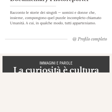
Racconto le storie dei singoli — uomini e donne che,
insieme, compongono quel puzzle incompleto chiamato
Umanità. A cui, in qualche modo, tutti apparteniamo.
@
Profilo completo
IMMAGINI E PAROLE
La curiosità è cultura
Appunti
in Cambogia
Kompong
Cham
di DooG | Staff