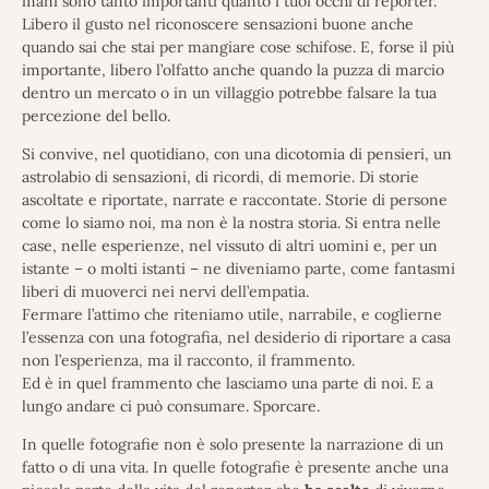
mani sono tanto importanti quanto i tuoi occhi di reporter.
Libero il gusto nel riconoscere sensazioni buone anche
quando sai che stai per mangiare cose schifose. E, forse il più
importante, libero l’olfatto anche quando la puzza di marcio
dentro un mercato o in un villaggio potrebbe falsare la tua
percezione del bello.
Si convive, nel quotidiano, con una dicotomia di pensieri, un
astrolabio di sensazioni, di ricordi, di memorie. Di storie
ascoltate e riportate, narrate e raccontate. Storie di persone
come lo siamo noi, ma non è la nostra storia. Si entra nelle
case, nelle esperienze, nel vissuto di altri uomini e, per un
istante – o molti istanti – ne diveniamo parte, come fantasmi
liberi di muoverci nei nervi dell’empatia.
Fermare l’attimo che riteniamo utile, narrabile, e coglierne
l’essenza con una fotografia, nel desiderio di riportare a casa
non l’esperienza, ma il racconto, il frammento.
Ed è in quel frammento che lasciamo una parte di noi. E a
lungo andare ci può consumare. Sporcare.
In quelle fotografie non è solo presente la narrazione di un
fatto o di una vita. In quelle fotografie è presente anche una