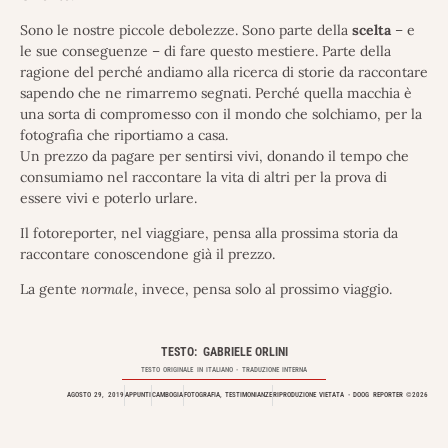
Sono le nostre piccole debolezze. Sono parte della
scelta
– e
le sue conseguenze – di fare questo mestiere. Parte della
ragione del perché andiamo alla ricerca di storie da raccontare
sapendo che ne rimarremo segnati. Perché quella macchia è
una sorta di compromesso con il mondo che solchiamo, per la
fotografia che riportiamo a casa.
Un prezzo da pagare per sentirsi vivi, donando il tempo che
consumiamo nel raccontare la vita di altri per la prova di
essere vivi e poterlo urlare.
Il fotoreporter, nel viaggiare, pensa alla prossima storia da
raccontare conoscendone già il prezzo.
La gente
normale
, invece, pensa solo al prossimo viaggio.
TESTO: GABRIELE ORLINI
TESTO ORIGINALE IN
ITALIANO
- TRADUZIONE INTERNA
AGOSTO 29, 2019
APPUNTI
CAMBOGIA
FOTOGRAFIA
,
TESTIMONIANZE
RIPRODUZIONE VIETATA - DOOG REPORTER ©2026