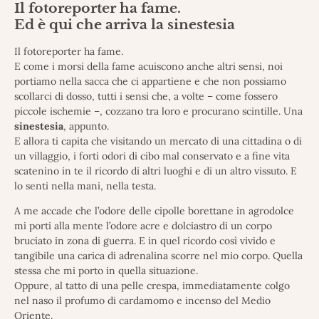
Il fotoreporter ha fame.
Ed è qui che arriva la sinestesia
Il fotoreporter ha fame.
E come i morsi della fame acuiscono anche altri sensi, noi
portiamo nella sacca che ci appartiene e che non possiamo
scollarci di dosso, tutti i sensi che, a volte – come fossero
piccole ischemie –, cozzano tra loro e procurano scintille. Una
sinestesia
, appunto.
E allora ti capita che visitando un mercato di una cittadina o di
un villaggio, i forti odori di cibo mal conservato e a fine vita
scatenino in te il ricordo di altri luoghi e di un altro vissuto. E
lo senti nella mani, nella testa.
A me accade che l’odore delle cipolle borettane in agrodolce
mi porti alla mente l’odore acre e dolciastro di un corpo
bruciato in zona di guerra. E in quel ricordo così vivido e
tangibile una carica di adrenalina scorre nel mio corpo. Quella
stessa che mi porto in quella situazione.
Oppure, al tatto di una pelle crespa, immediatamente colgo
nel naso il profumo di cardamomo e incenso del Medio
Oriente.