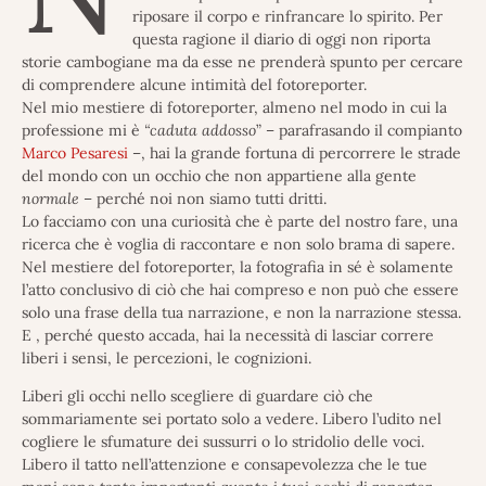
riposare il corpo e rinfrancare lo spirito. Per
questa ragione il diario di oggi non riporta
storie cambogiane ma da esse ne prenderà spunto per cercare
di comprendere alcune intimità del fotoreporter.
Nel mio mestiere di fotoreporter, almeno nel modo in cui la
professione mi è
“caduta addosso
” – parafrasando il compianto
Marco Pesaresi
–, hai la grande fortuna di percorrere le strade
del mondo con un occhio che non appartiene alla gente
normale
– perché noi non siamo tutti dritti.
Lo facciamo con una curiosità che è parte del nostro fare, una
ricerca che è voglia di raccontare e non solo brama di sapere.
Nel mestiere del fotoreporter, la fotografia in sé è solamente
l’atto conclusivo di ciò che hai compreso e non può che essere
solo una frase della tua narrazione, e non la narrazione stessa.
E , perché questo accada, hai la necessità di lasciar correre
liberi i sensi, le percezioni, le cognizioni.
Liberi gli occhi nello scegliere di guardare ciò che
sommariamente sei portato solo a vedere. Libero l’udito nel
cogliere le sfumature dei sussurri o lo stridolio delle voci.
Libero il tatto nell’attenzione e consapevolezza che le tue