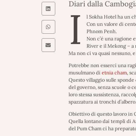
Diari dalla Cambogi
I
l Sokha Hotel ha un ch
Con un valore di cento
Phnom Penh.
Non c’é una ragione ev
River e il Mekong – a
Ma non ci va quasi nessuno, e
Potrebbe non esserci una ragi
musulmano di
etnia cham
, sc
Questo villaggio sulle sponde
del governo, senza scuole o ce
loro stessa sussistenza, racc
spazzatura ai tronchi d’albero
Obiettivo di questo lavoro in 
Quella lontano dai templi di 
del Pum Cham ci ha preparato