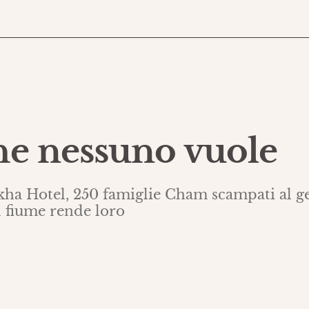
he nessuno vuole
okha Hotel, 250 famiglie Cham scampati al g
l fiume rende loro