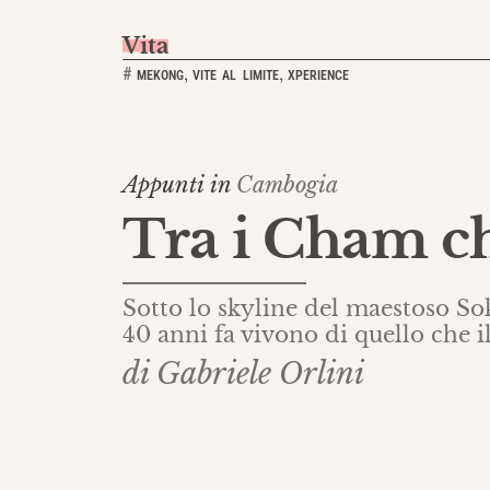
Vita
,
,
#
MEKONG
VITE AL LIMITE
XPERIENCE
Appunti in
Cambogia
Tra i Cham c
Sotto lo skyline del maestoso S
40 anni fa vivono di quello che i
di Gabriele Orlini