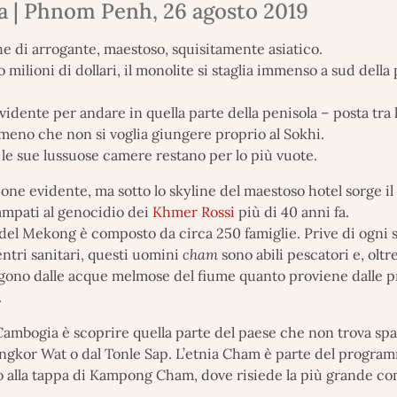
a | Phnom Penh, 26 agosto 2019
e di arrogante, maestoso, squisitamente asiatico.
 milioni di dollari, il monolite si staglia immenso a sud dell
idente per andare in quella parte della penisola – posta tra
 meno che non si voglia giungere proprio al Sokhi.
 le sue lussuose camere restano per lo più vuote.
one evidente, ma sotto lo skyline del maestoso hotel sorge il
ampati al genocidio dei
Khmer Rossi
più di 40 anni fa.
 del Mekong è composto da circa 250 famiglie. Prive di ogni 
ntri sanitari, questi uomini
cham
sono abili pescatori e, oltr
olgono dalle acque melmose del fiume quanto proviene dalle p
.
Cambogia è scoprire quella parte del paese che non trova spaz
Angkor Wat o dal Tonle Sap. L’etnia Cham è parte del progr
 alla tappa di Kampong Cham, dove risiede la più grande c