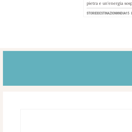
pietra e un'energia sos
STORIE
DESTINAZIONI
INDIA
15 