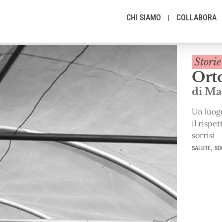
CHI SIAMO
COLLABORA
Stori
Orto
di Ma
Un luog
il rispe
sorrisi
,
SALUTE
SO