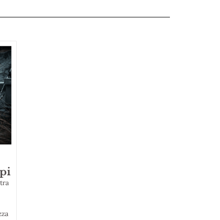
api
tra
zza