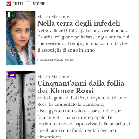
TUTTI
STORIE
Marco Marcone
Nella terra degli infedeli
Nelle valli del Chitral pakistano vive il popolo
Kalasha: religione politeista, lingua antica, riti
che resistono al tempo, in una comunità che
si assottiglia di anno in anno
STORIE
IDENTITÀ
PAKISTAN
24 LUG 2026
Marco Marcone
Cinquant’anni dalla follia
dei Khmer Rossi
Sotto la guida di Pol Pot, il regime dei Khmer
Rossi ha annientato la Cambogia,
distruggendo non solo un paese nelle sue
fondamenta, ma un intero popolo. Le
testimonianze dei sopravvissuti alle atrocità di
quegli anni sono fondamentali per non
dimenticare.