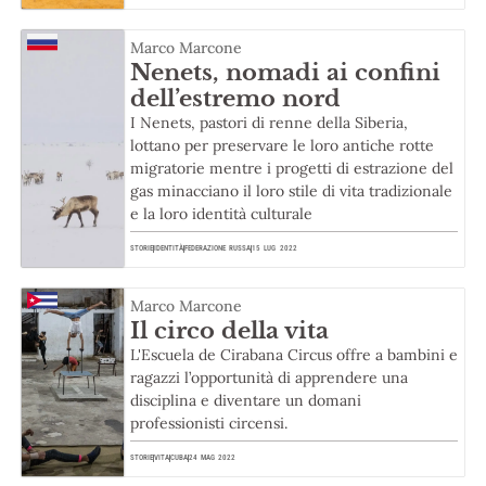
Marco Marcone
Nenets, nomadi ai confini
dell’estremo nord
I Nenets, pastori di renne della Siberia,
lottano per preservare le loro antiche rotte
migratorie mentre i progetti di estrazione del
gas minacciano il loro stile di vita tradizionale
e la loro identità culturale
STORIE
IDENTITÀ
FEDERAZIONE RUSSA
15 LUG 2022
Marco Marcone
Il circo della vita
L'Escuela de Cirabana Circus offre a bambini e
ragazzi l’opportunità di apprendere una
disciplina e diventare un domani
professionisti circensi.
STORIE
VITA
CUBA
24 MAG 2022