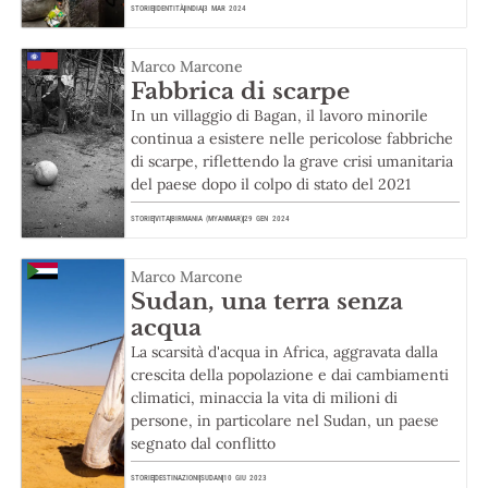
STORIE
IDENTITÀ
INDIA
3 MAR 2024
Marco Marcone
Fabbrica di scarpe
In un villaggio di Bagan, il lavoro minorile
continua a esistere nelle pericolose fabbriche
di scarpe, riflettendo la grave crisi umanitaria
del paese dopo il colpo di stato del 2021
STORIE
VITA
BIRMANIA (MYANMAR)
29 GEN 2024
Marco Marcone
Sudan, una terra senza
acqua
La scarsità d'acqua in Africa, aggravata dalla
crescita della popolazione e dai cambiamenti
climatici, minaccia la vita di milioni di
persone, in particolare nel Sudan, un paese
segnato dal conflitto
STORIE
DESTINAZIONI
SUDAN
10 GIU 2023