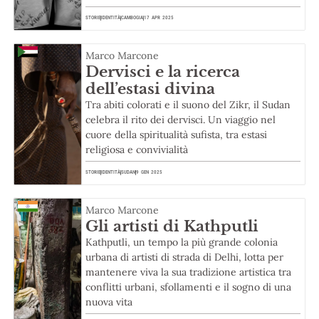
STORIE
IDENTITÀ
CAMBOGIA
17 APR 2025
Marco Marcone
Dervisci e la ricerca
dell’estasi divina
Tra abiti colorati e il suono del Zikr, il Sudan
celebra il rito dei dervisci. Un viaggio nel
cuore della spiritualità sufista, tra estasi
religiosa e convivialità
STORIE
IDENTITÀ
SUDAN
9 GEN 2025
Marco Marcone
Gli artisti di Kathputli
Kathputli, un tempo la più grande colonia
urbana di artisti di strada di Delhi, lotta per
mantenere viva la sua tradizione artistica tra
conflitti urbani, sfollamenti e il sogno di una
nuova vita