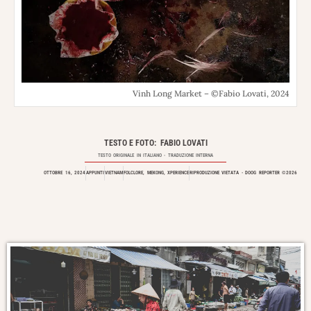
Vinh Long Market – ©Fabio Lovati, 2024
TESTO E FOTO: FABIO LOVATI
TESTO ORIGINALE IN
ITALIANO
- TRADUZIONE INTERNA
OTTOBRE 16, 2024
APPUNTI
VIETNAM
FOLCLORE
,
MEKONG
,
XPERIENCE
RIPRODUZIONE VIETATA - DOOG REPORTER ©2026