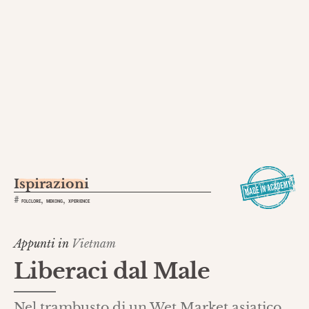
Ispirazioni
,
,
#
FOLCLORE
MEKONG
XPERIENCE
Appunti in
Vietnam
Liberaci dal Male
Nel trambusto di un Wet Market asiatico