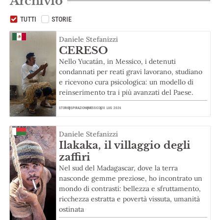
Archivio
TUTTI
STORIE
Daniele Stefanizzi
CERESO
Nello Yucatán, in Messico, i detenuti
condannati per reati gravi lavorano, studiano
e ricevono cura psicologica: un modello di
reinserimento tra i più avanzati del Paese.
STORIE
ISPIRAZIONI
MESSICO
20 LUG 2026
Daniele Stefanizzi
Ilakaka, il villaggio degli
zaffiri
Nel sud del Madagascar, dove la terra
nasconde gemme preziose, ho incontrato un
mondo di contrasti: bellezza e sfruttamento,
ricchezza estratta e povertà vissuta, umanità
ostinata