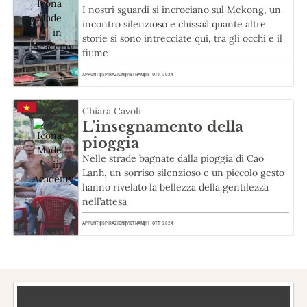
I nostri sguardi si incrociano sul Mekong, un
incontro silenzioso e chissaà quante altre
storie si sono intrecciate qui, tra gli occhi e il
fiume
APPUNTI
ISPIRAZIONI
VIETNAM
18 OTT 2024
Chiara Cavoli
L’insegnamento della
pioggia
Nelle strade bagnate dalla pioggia di Cao
Lanh, un sorriso silenzioso e un piccolo gesto
hanno rivelato la bellezza della gentilezza
nell’attesa
APPUNTI
ISPIRAZIONI
VIETNAM
11 OTT 2024